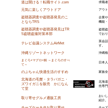
道は開ける！転職サイト.com
求職者
元気に楽しくアウトドア
アウト
盗聴器調査や盗聴器発見のこ
企業や
とならTRS
機能・
盗聴器調査や盗聴器発見はTR
盗聴盗
S盗聴盗撮対策本部
でおり
英会話
テレビ会議システムAirMet
す。
沖縄リゾートネットワーク
沖縄格
まぐろ×マグロ×鮪 ～まぐろのすべ
日本人
て～
のぶちゃん快適生活のすすめ
家族全
北海道の毛蟹・タラバガニ・
北海道
ズワイガニを販売 かになん
売専門
て堂
おいし
取り寄せグルメ通販工房
紹介。
チーズケーキ＠お取り寄せ
チーズ