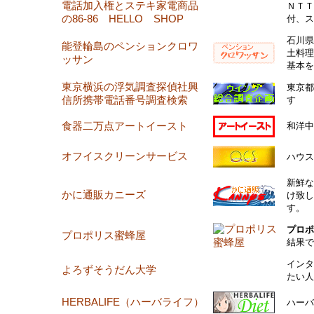
電話加入権とステキ家電商品
ＮＴＴ
の86-86 HELLO SHOP
付、ス
石川県
能登輪島のペンションクロワ
土料理
ッサン
基本を
東京横浜の浮気調査探偵社興
東京都
信所携帯電話番号調査検索
す
食器二万点アートイースト
和洋中
オフイスクリーンサービス
ハウス
新鮮な
かに通販カニーズ
け致し
す。
プロポ
プロポリス蜜蜂屋
結果で
インタ
よろずそうだん大学
たい人
HERBALIFE（ハーバライフ）
ハーバ