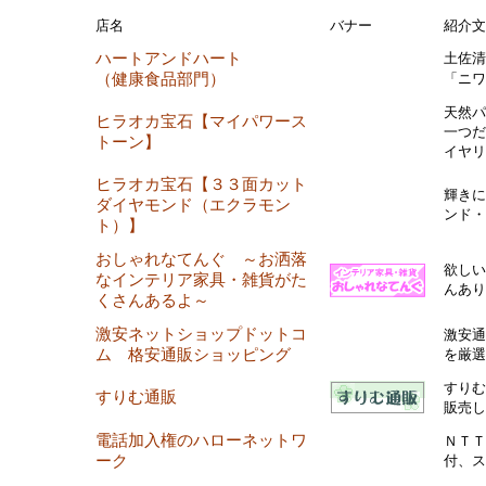
店名
バナー
紹介文
ハートアンドハート
土佐清
（健康食品部門）
「ニワ
天然パ
ヒラオカ宝石【マイパワース
一つだ
トーン】
イヤリ
ヒラオカ宝石【３３面カット
輝きに
ダイヤモンド（エクラモン
ンド・
ト）】
おしゃれなてんぐ ～お洒落
欲しい
なインテリア家具・雑貨がた
んありま
くさんあるよ～
激安ネットショップドットコ
激安通
ム 格安通販ショッピング
を厳選
すりむ
すりむ通販
販売し
電話加入権のハローネットワ
ＮＴＴ
ーク
付、ス