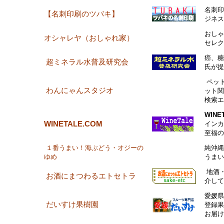
名刺印
【名刺印刷のツバキ】
ジネス
おしゃ
オシャレヤ（おしゃれ家）
セレク
癌、糖
超ミネラル水普及研究会
氏が提
ペッ
わんにゃんスタジオ
ット関
検索エ
WINE
WINETALE.COM
インカ
至福の
１番うまい！海ぶどう・オジーの
純沖縄
ゆめ
うまい
地酒
お酒にまつわるエトセトラ
介して
愛媛県
だいすけ果樹園
登録果
お届け