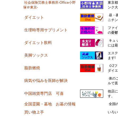
社会保険労務士事務所-Office小野
東京都
塚＠東京-
ンク大
昼・
ダイエット
ニチン
ファイ
生理時専用サプリメント
の憂鬱
キュ
ダイエット飲料
には最
エステ
美脚ソックス
ます!
Ｏ2
脂肪燃焼
ダイエ
体の
病気や悩みを医師が解決
ルで直
他店に
中国雑貨専門店 可喜
す。
全国霊園・墓地 お墓の情報
全国
買い物上手
いろい