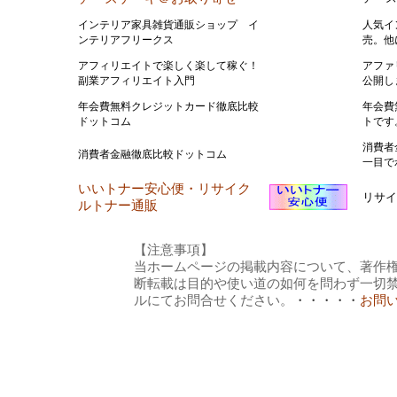
インテリア家具雑貨通販ショップ イ
人気イ
ンテリアフリークス
売。他
アフィリエイトで楽しく楽して稼ぐ！
アファ
副業アフィリエイト入門
公開し
年会費無料クレジットカード徹底比較
年会費
ドットコム
トです
消費者
消費者金融徹底比較ドットコム
一目で
いいトナー安心便・リサイク
リサイ
ルトナー通販
【注意事項】
当ホームページの掲載内容について、著作権
断転載は目的や使い道の如何を問わず一切
ルにてお問合せください。
・・・・・
お問