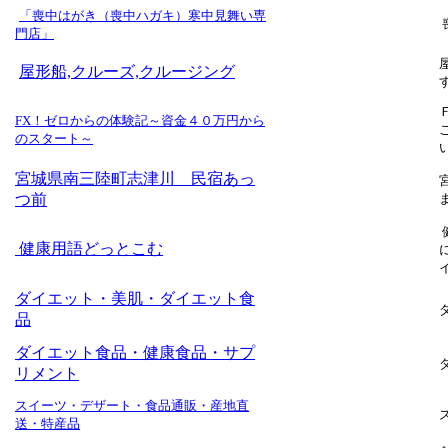
「喪中はがき（喪中ハガキ）寒中見舞い専
門店」
屋形船,クルーズ,クルージング
FX！ゼロからの体験記～資金４０万円から
のスタート～
宮城県南三陸町志津川 民宿あっ
つ前
健康用語どっとこむ
ダイエット・美肌・ダイエット食
品
ダイエット食品・健康食品・サプ
リメント
スイーツ・デザート・食品通販・産地直
送・特産品