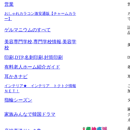
営業
おしゃれカラコン激安通販【チャームカラ
ー】
ゲルマニウムのすべて
美容専門学校,専門学校情報,美容学
校
印刷,DTP,名刺印刷,封筒印刷
有料老人ホーム紹介ガイド
耳かきナビ
インテリア★ インテリア トクトク情報
ＮＥＴ！
指輪シーズン
家族みんなで韓国ドラマ