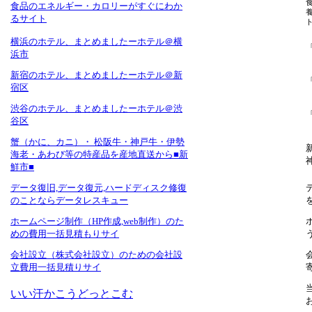
食品のエネルギー・カロリーがすぐにわか
るサイト
横浜のホテル、まとめましたーホテル＠横
浜市
新宿のホテル、まとめましたーホテル＠新
宿区
渋谷のホテル、まとめましたーホテル＠渋
谷区
蟹（かに、カニ）・ 松阪牛・神戸牛・伊勢
海老・あわび等の特産品を産地直送から■新
鮮市■
データ復旧,データ復元,ハードディスク修復
のことならデータレスキュー
ホームページ制作（HP作成,web制作）のた
めの費用一括見積もりサイ
会社設立（株式会社設立）のための会社設
立費用一括見積りサイ
いい汗かこうどっとこむ