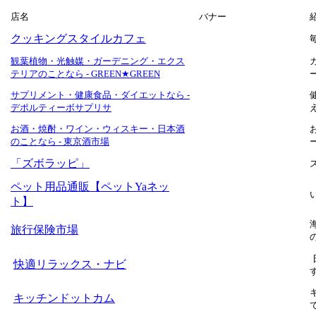
店名
バナー
クッキングスタイルカフェ
観葉植物・光触媒・ガーデニング・エクス
テリアのことなら - GREEN★GREEN
サプリメント・健康食品・ダイエットなら -
デポルティーボサプリサ
お酒・焼酎・ワイン・ウィスキー・日本酒
のことなら - 東京酒市場
「ズボラッピ」
ペット用品通販【ペットYaネッ
ト】
旅行保険市場
快適リラックス・ナビ
キッチンドットカム