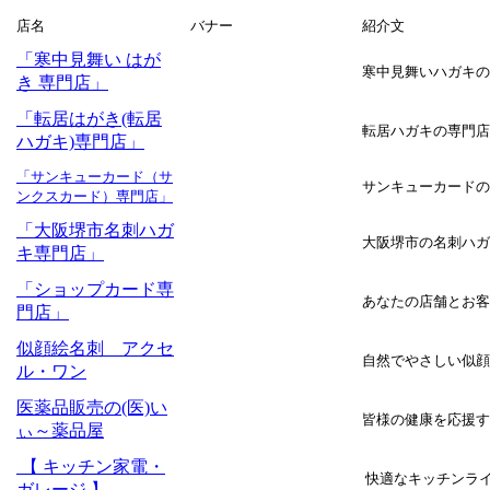
店名
バナー
紹介文
「寒中見舞い はが
寒中見舞いハガキの
き 専門店」
「転居はがき(転居
転居ハガキの専門店
ハガキ)専門店」
「サンキューカード（サ
サンキューカードの
ンクスカード）専門店」
「大阪堺市名刺ハガ
大阪堺市の名刺ハガ
キ専門店」
「ショップカード専
あなたの店舗とお客
門店」
似顔絵名刺 アクセ
自然でやさしい似顔
ル・ワン
医薬品販売の(医)い
皆様の健康を応援す
ぃ～薬品屋
【 キッチン家電・
快適なキッチンラ
ガレージ 】