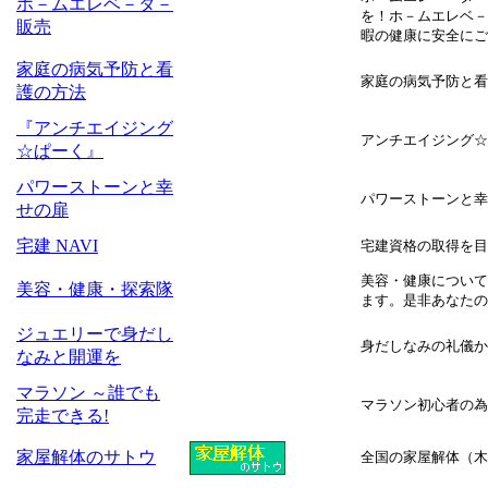
ホ－ムエレベ－タ－
を！ホ－ムエレベ－
販売
暇の健康に安全にご
家庭の病気予防と看
家庭の病気予防と看
護の方法
『アンチエイジング
アンチエイジング☆
☆ぱーく』
パワーストーンと幸
パワーストーンと幸
せの扉
宅建 NAVI
宅建資格の取得を目
美容・健康について
美容・健康・探索隊
ます。是非あなたの
ジュエリーで身だし
身だしなみの礼儀か
なみと開運を
マラソン ～誰でも
マラソン初心者の為
完走できる!
家屋解体のサトウ
全国の家屋解体（木