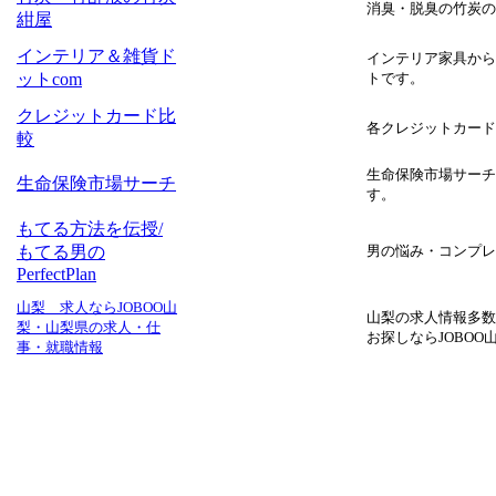
消臭・脱臭の竹炭の
紺屋
インテリア＆雑貨ド
インテリア家具から
ットcom
トです。
クレジットカード比
各クレジットカード
較
生命保険市場サーチ
生命保険市場サーチ
す。
もてる方法を伝授/
もてる男の
男の悩み・コンプレ
PerfectPlan
山梨 求人ならJOBOO山
山梨の求人情報多数
梨・山梨県の求人・仕
お探しならJOBOO
事・就職情報