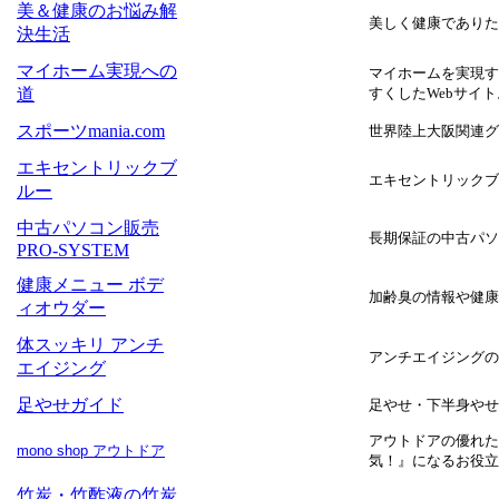
美＆健康のお悩み解
美しく健康でありた
決生活
マイホーム実現への
マイホームを実現す
道
すくしたWebサイト
スポーツmania.com
世界陸上大阪関連グ
エキセントリックブ
エキセントリックブ
ルー
中古パソコン販売
長期保証の中古パソ
PRO-SYSTEM
健康メニュー ボデ
加齢臭の情報や健康
ィオウダー
体スッキリ アンチ
アンチエイジングの
エイジング
足やせガイド
足やせ・下半身やせ
アウトドアの優れた
mono shop
アウトドア
気！』になるお役立
竹炭・竹酢液の竹炭