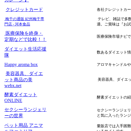
クレジットカード
各社クレジットカー
梅干の通販 紀州梅干専
テレビ、雑誌で多
門店 - 河本食品
適。ご賞味は『お試
医療保険を終身・
医療保険市場ナビで
定期などで比較！！
ダイエット生活応援
数あるダイエット情
隊
Happy aroma box
アロマキャンドルや
美容器具、ダイエ
ット商品の美
美容器具、ダイエット
webx.net
酵素ダイエット
酵素ダイエットの紹
ONLINE
セクシーランジェリ
セクシーランジェリ
ーの世界
と気に入ったランジ
ペット用品 アニマ
量販店では入手困難