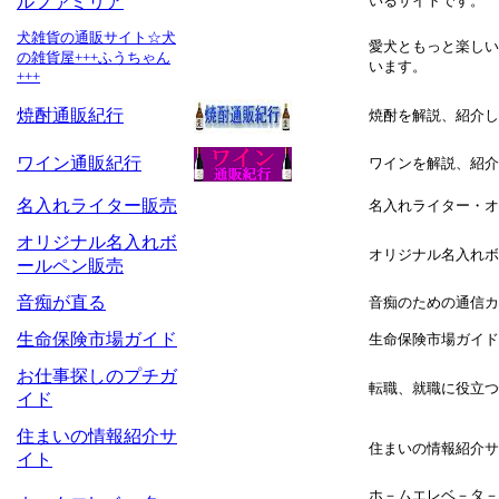
ルファミリア
いるサイトです。
犬雑貨の通販サイト☆犬
愛犬ともっと楽しい
の雑貨屋+++ふうちゃん
います。
+++
焼酎通販紀行
焼酎を解説、紹介し
ワイン通販紀行
ワインを解説、紹介
名入れライター販売
名入れライター・オ
オリジナル名入れボ
オリジナル名入れボー
ールペン販売
音痴が直る
音痴のための通信カ
生命保険市場ガイド
生命保険市場ガイド
お仕事探しのプチガ
転職、就職に役立つ
イド
住まいの情報紹介サ
住まいの情報紹介サ
イト
ホ－ムエレベ－タ－