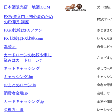
日本酒販売店 地酒.COM
梵、獺祭
FX投資入門・初心者のため
FXのす
のFX取引講座
FXの比較はFXファン
さまざま
FX 比較はFX比較.com
いろんな
為替.cn
自分にピ
カードローンの比較や申し
さまざま
込みはカードローン@
ネットキャッシング
少しでも
キャッシング.fm
キャッシ
おまとめローン.in
金利や限
消費者金融.jp
会社、サ
カードキャッシング.jp
金利や限
@視力回復
レーシッ