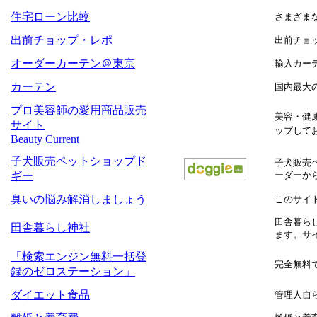
住宅ローン比較
さまざま
出前チョップ・レポ
出前チョ
オーダーカーテン＠東京
輸入カー
カーテン
国内最大
プロ美容師の愛用商品販売
美容・健
サイト
ップして
Beauty Current
子犬販売ペットショップド
子犬販売
ギー
ーダーか
臭いの悩み解消しましょう
このサイ
田舎暮ら
田舎暮らし神社
ます。サ
「検索エンジン無料一括登
完全無料
録のゼロステーション」
ダイエット食品
管理人自