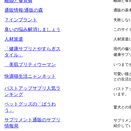
離婚と養育費
離婚と養
通販情報/通販の森
通販の基
？インプラント
失敗しな
臭いの悩み解消しましょう
このサイ
人材派遣
人材派遣
「健康サプリとやすらぎス
現代の偏
タイル」
健康サプ
美肌プリティウーマン
いつまで
可愛い猫
快適猫生活ニャンネット
との生活
バストアップサプリ人気ラ
バストア
ンキング
います。
ペットグッズの「ばうわ
愛犬との
う」
サプリメント通販のサプリ
サプリメ
情報局
紹介して