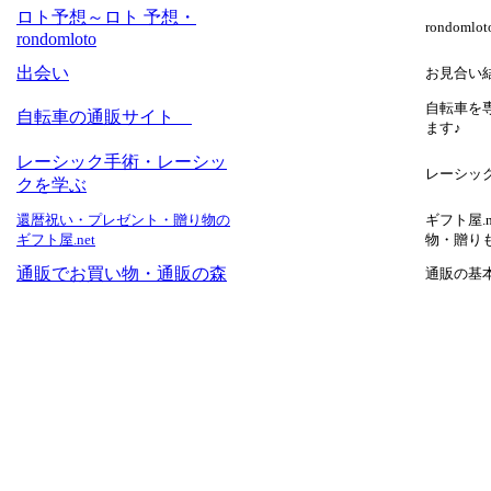
ロト予想～ロト 予想・
rondo
rondomloto
出会い
お見合い
自転車を
自転車の通販サイト
ます♪
レーシック手術・レーシッ
レーシッ
クを学ぶ
還暦祝い・プレゼント・贈り物の
ギフト屋
.
ギフト屋
.net
物・贈り
通販でお買い物・通販の森
通販の基