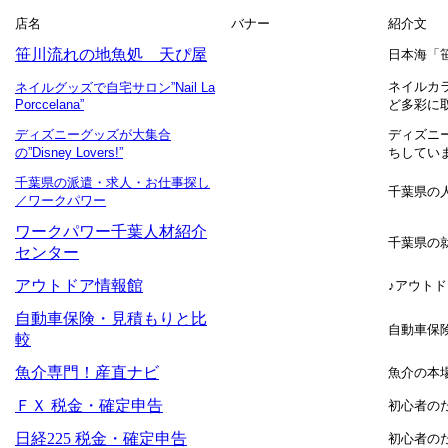
店名
バナー
紹介文
笹川流れの地魚処 天ぴ屋
日本海「
ネイルカ
ネイルグッズで自宅サロン
”Nail La
Porccelana”
ど多彩に
ディズニーグッズが大集合
ディズニ
の
”Disney Lovers!”
ちしてい
千葉県の派遣・求人・お仕事探し
千葉県の
／ワークパワー
ワークパワー千葉人材紹介
千葉県の
センター
アウトドア情報館
♪アウト
自動車保険・見積もりと比
自動車保
較
魚介専門！産直ナビ
魚介の本
ＦＸ 税金・確定申告
初心者の
日経225 税金・確定申告
初心者の